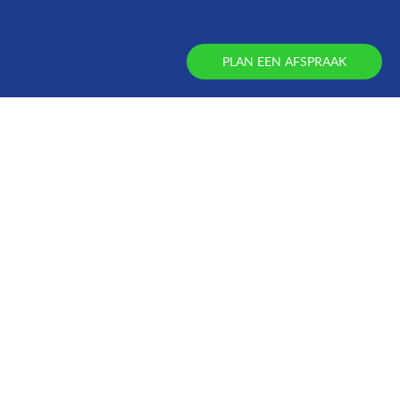
PLAN EEN AFSPRAAK
Opvius maakt werk van werkgeluk.
Preventief, proactief en effectief.
Dat vinden wij heel vanzelfsprekend.