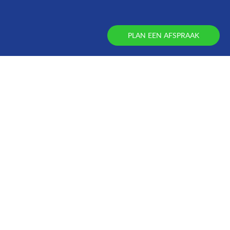
PLAN EEN AFSPRAAK
Opvius maakt werk van werkgeluk.
Preventief, proactief en effectief.
Dat vinden wij heel vanzelfsprekend.